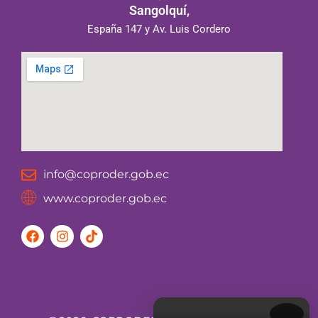
Sangolquí,
España 147 y Av. Luis Cordero
info@coproder.gob.ec
www.coproder.gob.ec
F
I
T
a
n
i
c
s
k
e
t
t
b
a
o
o
g
k
o
r