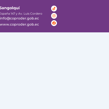
Tiktok
Instagram
Facebook
Sangolquí
España 147 y Av. Luis Cordero
info@coproder.gob.ec
www.coproder.gob.ec