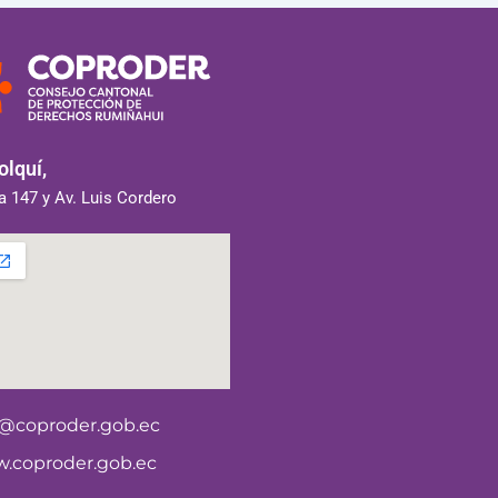
lquí,
 147 y Av. Luis Cordero
o@coproder.gob.ec
.coproder.gob.ec