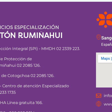
ICIOS ESPECIALIZACIÓN
NTÓN RUMIÑAHUI
Sango
España
ección Integral (SPI) - MMDH 02 2339 223.
de Protección de
iñahui 02 2085 126.
a de Cotogchoa 02 2085 126.
Centro de atención Especializado
233 1735
inf
 Línea gratuita 166.
www