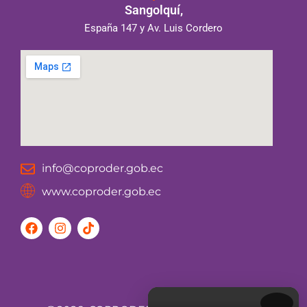
Sangolquí,
España 147 y Av. Luis Cordero
info@coproder.gob.ec
www.coproder.gob.ec
F
I
T
a
n
i
c
s
k
e
t
t
b
a
o
o
g
k
o
r