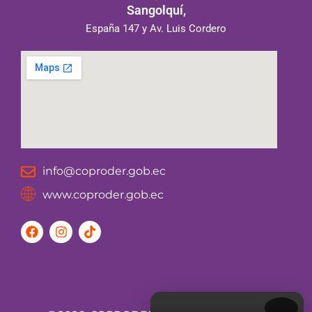
Sangolquí,
España 147 y Av. Luis Cordero
info@coproder.gob.ec
www.coproder.gob.ec
F
I
T
a
n
i
c
s
k
e
t
t
b
a
o
o
g
k
o
r