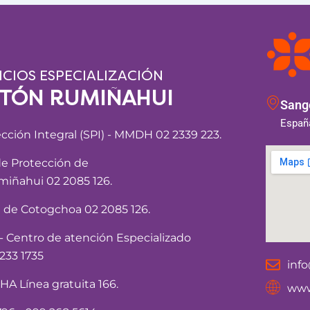
ICIOS ESPECIALIZACIÓN
NTÓN RUMIÑAHUI
Sango
España
ección Integral (SPI) - MMDH 02 2339 223.
de Protección de
iñahui 02 2085 126.
a de Cotogchoa 02 2085 126.
Centro de atención Especializado
233 1735
inf
 Línea gratuita 166.
www