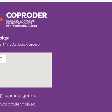
lquí,
 147 y Av. Luis Cordero
o@coproder.gob.ec
.coproder.gob.ec