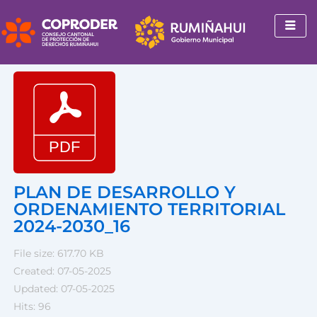
Ir
al
contenido
PLAN DE DESARROLLO Y
ORDENAMIENTO TERRITORIAL
2024-2030_16
File size: 617.70 KB
Created: 07-05-2025
Updated: 07-05-2025
Hits: 96