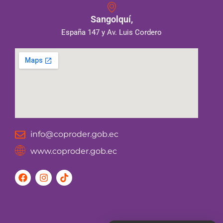
Sangolquí,
España 147 y Av. Luis Cordero
info@coproder.gob.ec
www.coproder.gob.ec
F
I
T
a
n
i
c
s
k
e
t
t
b
a
o
o
g
k