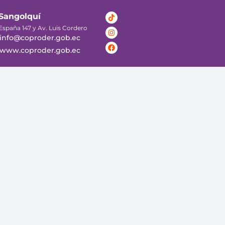
Tiktok
Instagram
Facebook
Sangolquí
España 147 y Av. Luis Cordero
info@coproder.gob.ec
www.coproder.gob.ec