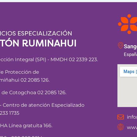
ICIOS ESPECIALIZACIÓN
NTÓN RUMIÑAHUI
Sango
España
ección Integral (SPI) - MMDH 02 2339 223.
de Protección de
iñahui 02 2085 126.
a de Cotogchoa 02 2085 126.
Centro de atención Especializado
233 1735
inf
 Línea gratuita 166.
www