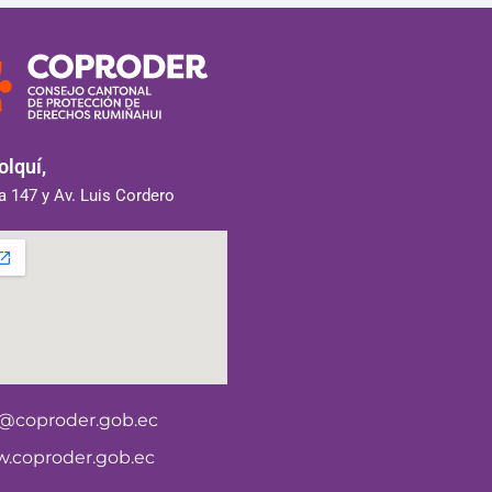
lquí,
 147 y Av. Luis Cordero
o@coproder.gob.ec
.coproder.gob.ec