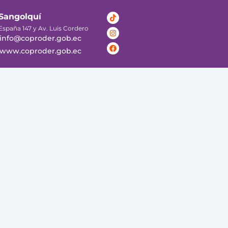
Tiktok
Instagram
Facebook
Sangolquí
España 147 y Av. Luis Cordero
info@coproder.gob.ec
www.coproder.gob.ec