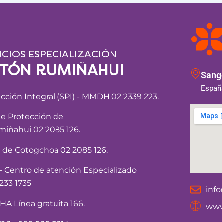
ICIOS ESPECIALIZACIÓN
NTÓN RUMIÑAHUI
Sango
España
ección Integral (SPI) - MMDH 02 2339 223.
de Protección de
iñahui 02 2085 126.
a de Cotogchoa 02 2085 126.
Centro de atención Especializado
233 1735
inf
 Línea gratuita 166.
www