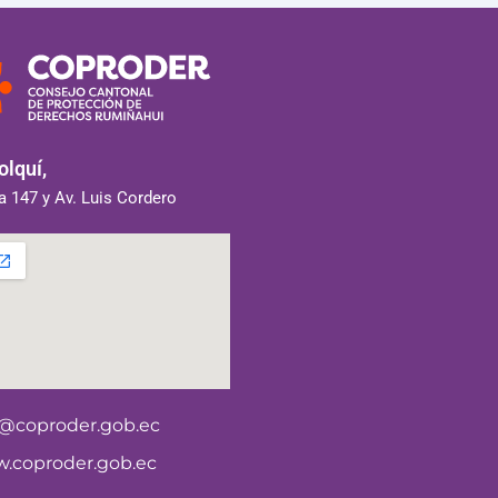
lquí,
 147 y Av. Luis Cordero
o@coproder.gob.ec
.coproder.gob.ec