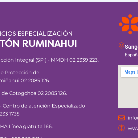
ICIOS ESPECIALIZACIÓN
NTÓN RUMIÑAHUI
Sango
España
ección Integral (SPI) - MMDH 02 2339 223.
de Protección de
iñahui 02 2085 126.
a de Cotogchoa 02 2085 126.
Centro de atención Especializado
233 1735
inf
 Línea gratuita 166.
www