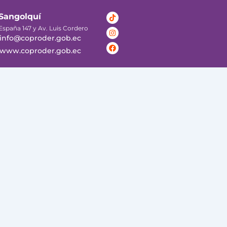
Tiktok
Instagram
Facebook
Sangolquí
España 147 y Av. Luis Cordero
info@coproder.gob.ec
www.coproder.gob.ec