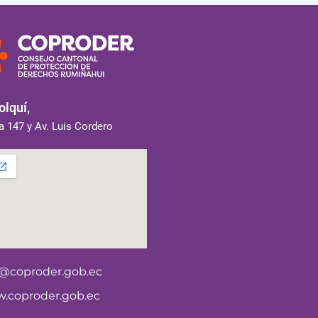
lquí,
 147 y Av. Luis Cordero
o@coproder.gob.ec
.coproder.gob.ec