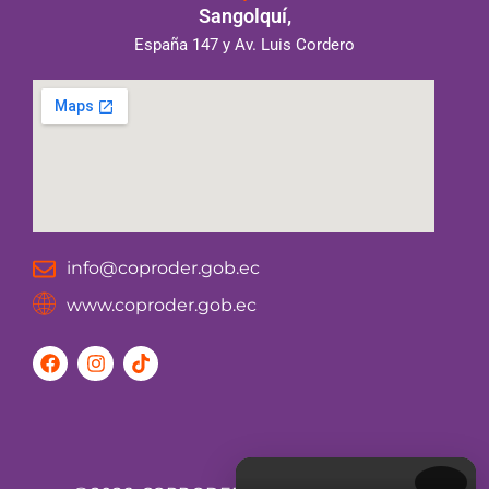
Sangolquí,
España 147 y Av. Luis Cordero
info@coproder.gob.ec
www.coproder.gob.ec
F
I
T
a
n
i
c
s
k
e
t
t
b
a
o
o
g
k
o
r