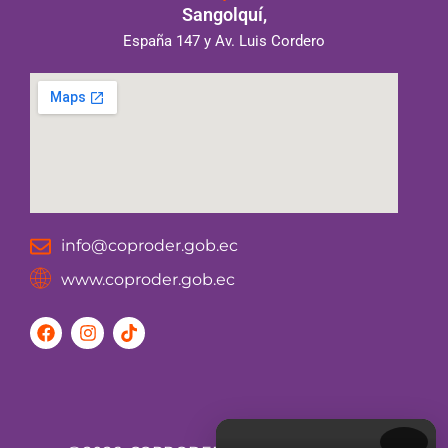
Sangolquí,
España 147 y Av. Luis Cordero
info@coproder.gob.ec
www.coproder.gob.ec
F
I
T
a
n
i
c
s
k
e
t
t
b
a
o
o
g
k
o
r