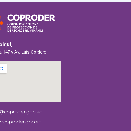
lquí,
 147 y Av. Luis Cordero
o@coproder.gob.ec
.coproder.gob.ec