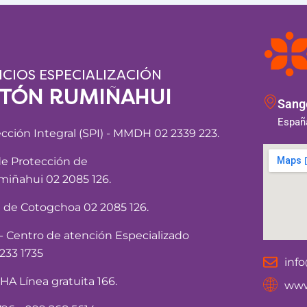
ICIOS ESPECIALIZACIÓN
NTÓN RUMIÑAHUI
Sango
España
ección Integral (SPI) - MMDH 02 2339 223.
de Protección de
iñahui 02 2085 126.
a de Cotogchoa 02 2085 126.
Centro de atención Especializado
233 1735
inf
 Línea gratuita 166.
www