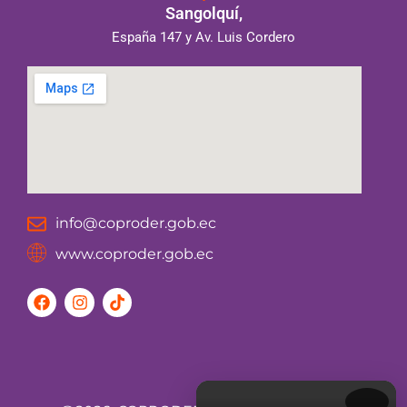
Sangolquí,
España 147 y Av. Luis Cordero
info@coproder.gob.ec
www.coproder.gob.ec
F
I
T
a
n
i
c
s
k
e
t
t
b
a
o
o
g
k
o
r