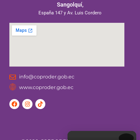
Sangolquí,
España 147 y Av. Luis Cordero
info@coproder.gob.ec
www.coproder.gob.ec
F
I
T
a
n
i
c
s
k
e
t
t
b
a
o
o
g
k
o
r