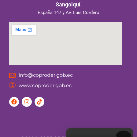
Sangolquí,
España 147 y Av. Luis Cordero
info@coproder.gob.ec
www.coproder.gob.ec
F
I
T
a
n
i
c
s
k
e
t
t
b
a
o
o
g
k
o
r