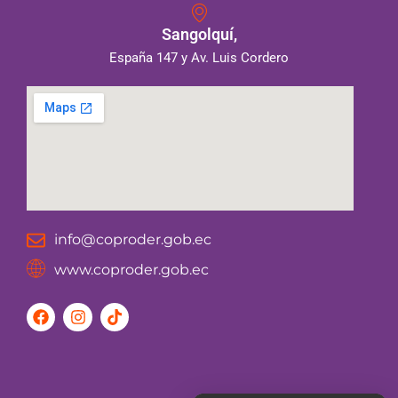
Sangolquí,
España 147 y Av. Luis Cordero
info@coproder.gob.ec
www.coproder.gob.ec
F
I
T
a
n
i
c
s
k
e
t
t
b
a
o
o
g
k