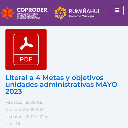
Ir
al
contenido
Literal a 4 Metas y objetivos
unidades administrativas MAYO
2023
File size: 149.09 KB
Created: 26-09-2024
Updated: 26-09-2024
Hits: 54