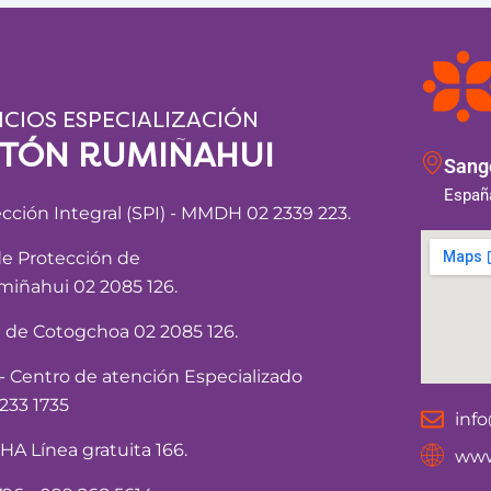
ICIOS ESPECIALIZACIÓN
NTÓN RUMIÑAHUI
Sango
España
ección Integral (SPI) - MMDH 02 2339 223.
de Protección de
iñahui 02 2085 126.
a de Cotogchoa 02 2085 126.
Centro de atención Especializado
233 1735
inf
 Línea gratuita 166.
www