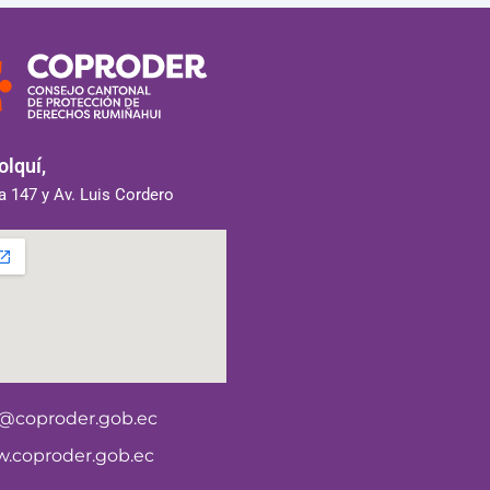
lquí,
 147 y Av. Luis Cordero
o@coproder.gob.ec
.coproder.gob.ec