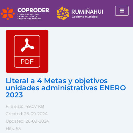
Ir
al
contenido
Literal a 4 Metas y objetivos
unidades administrativas ENERO
2023
File size: 149.07 KB
Created: 26-09-2024
Updated: 26-09-2024
Hits: 55