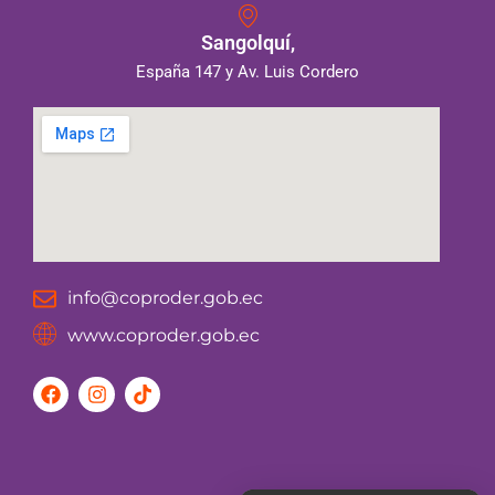
Sangolquí,
España 147 y Av. Luis Cordero
info@coproder.gob.ec
www.coproder.gob.ec
F
I
T
a
n
i
c
s
k
e
t
t
b
a
o
o
g
k