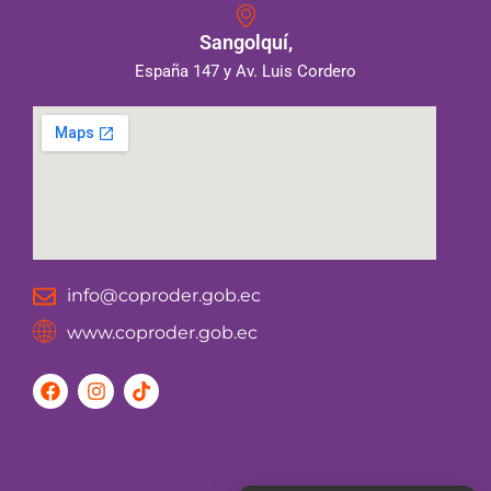
Sangolquí,
España 147 y Av. Luis Cordero
info@coproder.gob.ec
www.coproder.gob.ec
F
I
T
a
n
i
c
s
k
e
t
t
b
a
o
o
g
k