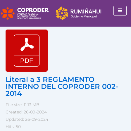
Ir
al
contenido
Literal a 3 REGLAMENTO
INTERNO DEL COPRODER 002-
2014
File size: 11.13 MB
Created: 26-09-2024
Updated: 26-09-2024
Hits: 50