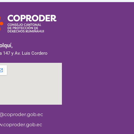
lquí,
 147 y Av. Luis Cordero
o@coproder.gob.ec
.coproder.gob.ec