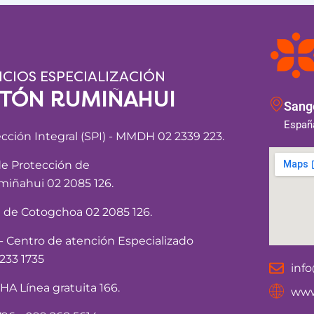
ICIOS ESPECIALIZACIÓN
NTÓN RUMIÑAHUI
Sango
España
ección Integral (SPI) - MMDH 02 2339 223.
de Protección de
iñahui 02 2085 126.
a de Cotogchoa 02 2085 126.
Centro de atención Especializado
233 1735
inf
 Línea gratuita 166.
www