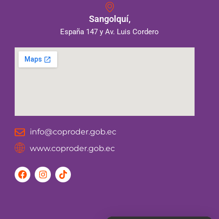
Sangolquí,
España 147 y Av. Luis Cordero
info@coproder.gob.ec
www.coproder.gob.ec
F
I
T
a
n
i
c
s
k
e
t
t
b
a
o
o
g
k