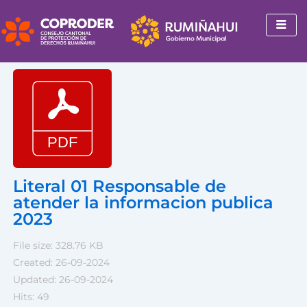
Ir
al
contenido
Literal 01 Responsable de
atender la informacion publica
2023
File size: 328.76 KB
Created: 26-09-2024
Updated: 26-09-2024
Hits: 49