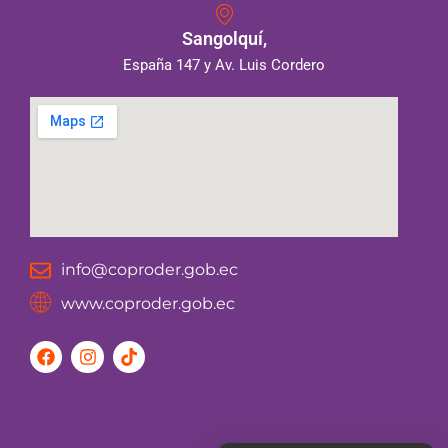
Sangolquí,
España 147 y Av. Luis Cordero
info@coproder.gob.ec
www.coproder.gob.ec
F
I
T
a
n
i
c
s
k
e
t
t
b
a
o
o
g
k