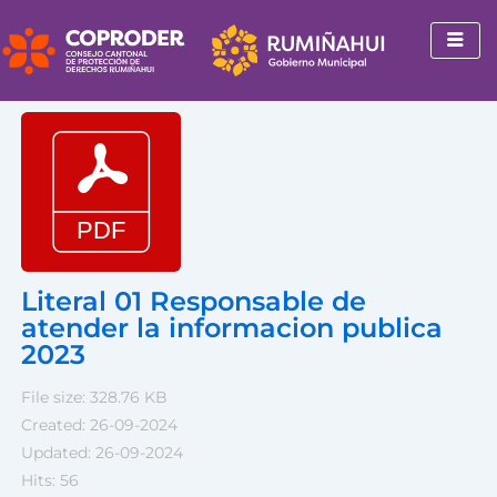
Ir
al
contenido
Literal 01 Responsable de
atender la informacion publica
2023
File size: 328.76 KB
Created: 26-09-2024
Updated: 26-09-2024
Hits: 56