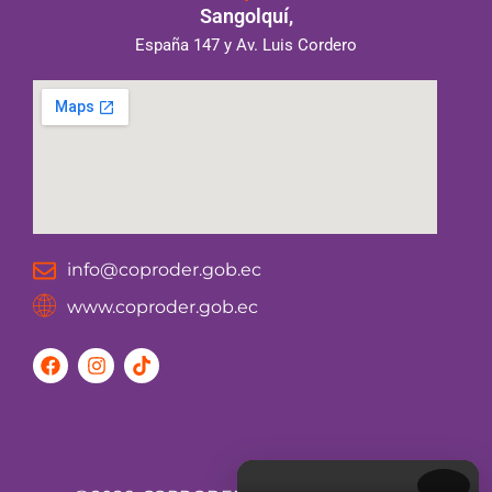
Sangolquí,
España 147 y Av. Luis Cordero
info@coproder.gob.ec
www.coproder.gob.ec
F
I
T
a
n
i
c
s
k
e
t
t
b
a
o
o
g
k
o
r