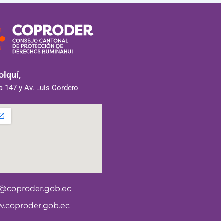
lquí,
 147 y Av. Luis Cordero
o@coproder.gob.ec
.coproder.gob.ec