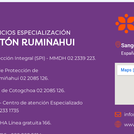
ICIOS ESPECIALIZACIÓN
NTÓN RUMIÑAHUI
Sango
España
ección Integral (SPI) - MMDH 02 2339 223.
de Protección de
iñahui 02 2085 126.
a de Cotogchoa 02 2085 126.
Centro de atención Especializado
233 1735
inf
 Línea gratuita 166.
www