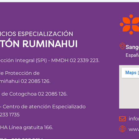
ICIOS ESPECIALIZACIÓN
NTÓN RUMIÑAHUI
Sango
España
ección Integral (SPI) - MMDH 02 2339 223.
de Protección de
iñahui 02 2085 126.
a de Cotogchoa 02 2085 126.
Centro de atención Especializado
233 1735
inf
 Línea gratuita 166.
www