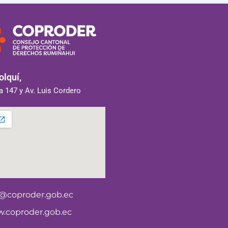
lquí,
 147 y Av. Luis Cordero
o@coproder.gob.ec
.coproder.gob.ec