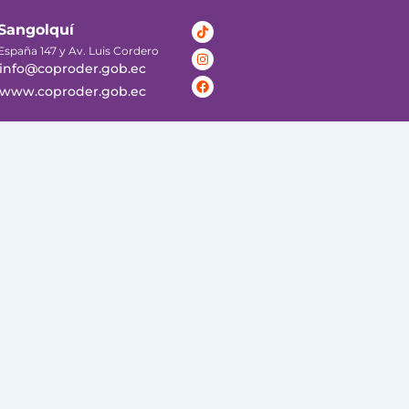
Tiktok
Instagram
Facebook
Sangolquí
España 147 y Av. Luis Cordero
info@coproder.gob.ec
www.coproder.gob.ec