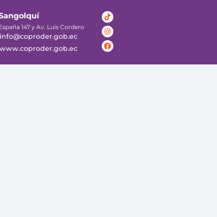
Tiktok
Instagram
Facebook
Sangolquí
España 147 y Av. Luis Cordero
info@coproder.gob.ec
www.coproder.gob.ec