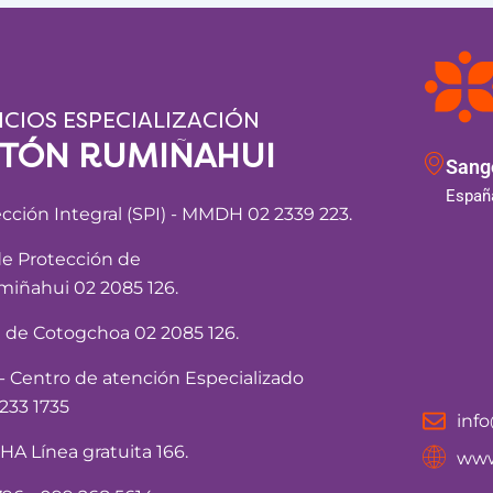
ICIOS ESPECIALIZACIÓN
NTÓN RUMIÑAHUI
Sango
España
ección Integral (SPI) - MMDH 02 2339 223.
de Protección de
iñahui 02 2085 126.
a de Cotogchoa 02 2085 126.
Centro de atención Especializado
233 1735
inf
 Línea gratuita 166.
www