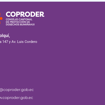
lquí,
 147 y Av. Luis Cordero
o@coproder.gob.ec
.coproder.gob.ec