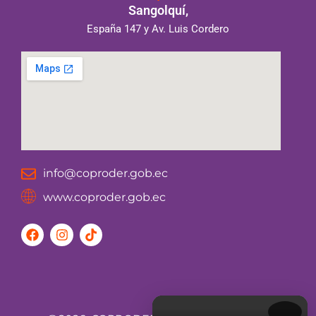
Sangolquí,
España 147 y Av. Luis Cordero
info@coproder.gob.ec
www.coproder.gob.ec
F
I
T
a
n
i
c
s
k
e
t
t
b
a
o
o
g
k
o
r