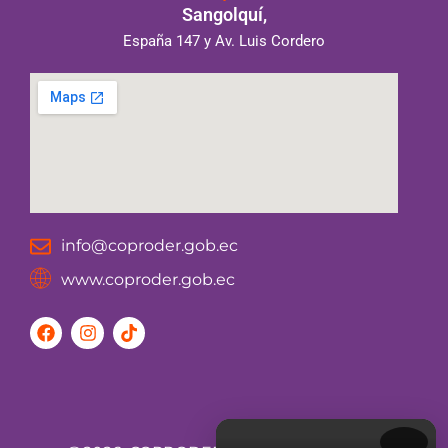
Sangolquí,
España 147 y Av. Luis Cordero
info@coproder.gob.ec
www.coproder.gob.ec
F
I
T
a
n
i
c
s
k
e
t
t
b
a
o
o
g
k
o
r