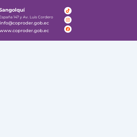
Tiktok
Instagram
Facebook
Sangolquí
España 147 y Av. Luis Cordero
info@coproder.gob.ec
www.coproder.gob.ec