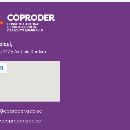
lquí,
 147 y Av. Luis Cordero
o@coproder.gob.ec
.coproder.gob.ec