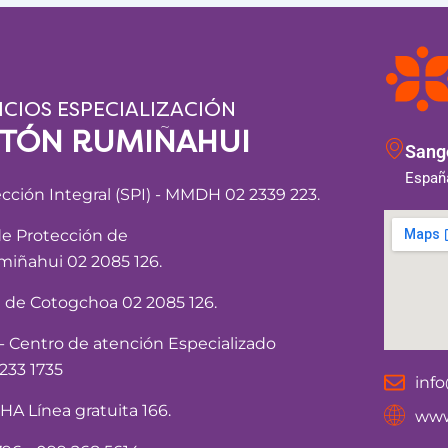
ICIOS ESPECIALIZACIÓN
NTÓN RUMIÑAHUI
Sango
España
ección Integral (SPI) - MMDH 02 2339 223.
de Protección de
iñahui 02 2085 126.
a de Cotogchoa 02 2085 126.
Centro de atención Especializado
233 1735
inf
 Línea gratuita 166.
www