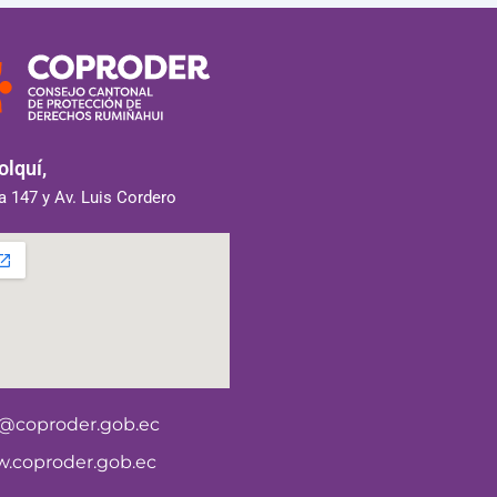
lquí,
 147 y Av. Luis Cordero
o@coproder.gob.ec
.coproder.gob.ec