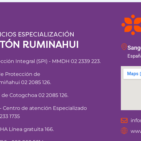
ICIOS ESPECIALIZACIÓN
NTÓN RUMIÑAHUI
Sango
España
ección Integral (SPI) - MMDH 02 2339 223.
de Protección de
iñahui 02 2085 126.
a de Cotogchoa 02 2085 126.
Centro de atención Especializado
233 1735
inf
 Línea gratuita 166.
www