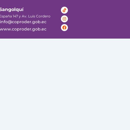
Tiktok
Instagram
Facebook
Sangolquí
España 147 y Av. Luis Cordero
info@coproder.gob.ec
www.coproder.gob.ec