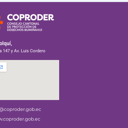
lquí,
 147 y Av. Luis Cordero
o@coproder.gob.ec
.coproder.gob.ec