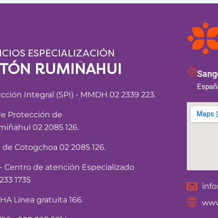
ICIOS ESPECIALIZACIÓN
NTÓN RUMIÑAHUI
Sango
España
ección Integral (SPI) - MMDH 02 2339 223.
de Protección de
iñahui 02 2085 126.
a de Cotogchoa 02 2085 126.
Centro de atención Especializado
233 1735
inf
 Línea gratuita 166.
www