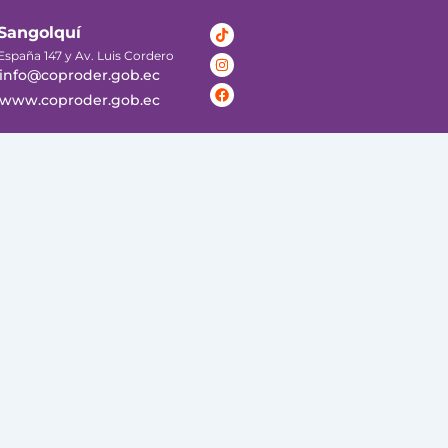
Tiktok
Instagram
Facebook
Sangolquí
España 147 y Av. Luis Cordero
info@coproder.gob.ec
www.coproder.gob.ec