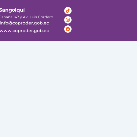
Tiktok
Instagram
Facebook
Sangolquí
España 147 y Av. Luis Cordero
info@coproder.gob.ec
www.coproder.gob.ec