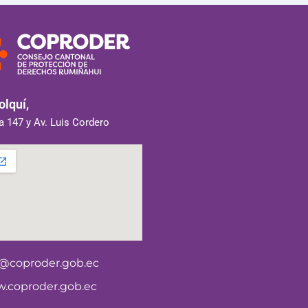
lquí,
 147 y Av. Luis Cordero
o@coproder.gob.ec
.coproder.gob.ec