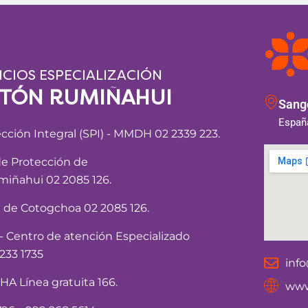
ICIOS ESPECIALIZACIÓN
NTÓN RUMIÑAHUI
Sango
España
ección Integral (SPI) - MMDH 02 2339 223.
de Protección de
iñahui 02 2085 126.
a de Cotogchoa 02 2085 126.
Centro de atención Especializado
233 1735
inf
 Línea gratuita 166.
www