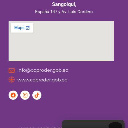
Sangolquí,
España 147 y Av. Luis Cordero
info@coproder.gob.ec
www.coproder.gob.ec
F
I
T
a
n
i
c
s
k
e
t
t
b
a
o
o
g
k
o
r