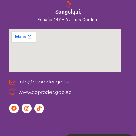
Sangolquí,
España 147 y Av. Luis Cordero
info@coproder.gob.ec
www.coproder.gob.ec
F
I
T
a
n
i
c
s
k
e
t
t
b
a
o
o
g
k