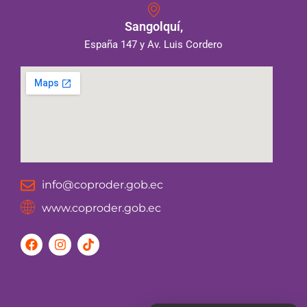
Sangolquí,
España 147 y Av. Luis Cordero
info@coproder.gob.ec
www.coproder.gob.ec
F
I
T
a
n
i
c
s
k
e
t
t
b
a
o
o
g
k