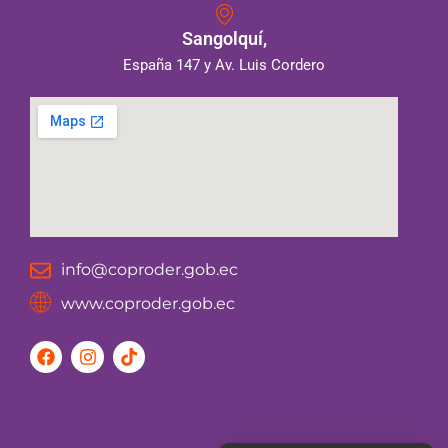
Sangolquí,
España 147 y Av. Luis Cordero
info@coproder.gob.ec
www.coproder.gob.ec
F
I
T
a
n
i
c
s
k
e
t
t
b
a
o
o
g
k