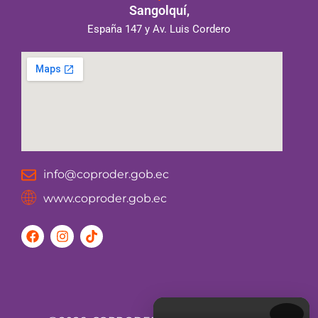
Sangolquí,
España 147 y Av. Luis Cordero
info@coproder.gob.ec
www.coproder.gob.ec
F
I
T
a
n
i
c
s
k
e
t
t
b
a
o
o
g
k
o
r