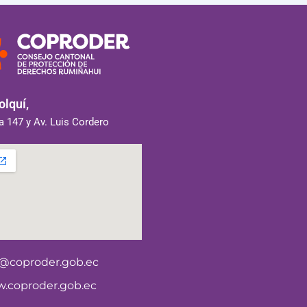
lquí,
 147 y Av. Luis Cordero
o@coproder.gob.ec
.coproder.gob.ec