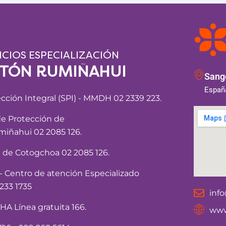
ICIOS ESPECIALIZACIÓN
NTÓN RUMIÑAHUI
Sango
España
ección Integral (SPI) - MMDH 02 2339 223.
de Protección de
iñahui 02 2085 126.
a de Cotogchoa 02 2085 126.
Centro de atención Especializado
233 1735
inf
 Línea gratuita 166.
www