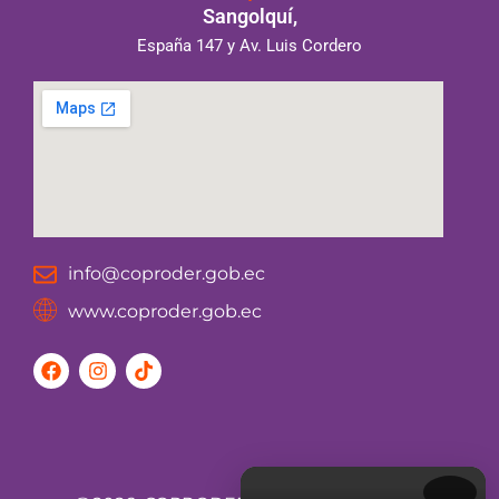
Sangolquí,
España 147 y Av. Luis Cordero
info@coproder.gob.ec
www.coproder.gob.ec
F
I
T
a
n
i
c
s
k
e
t
t
b
a
o
o
g
k
o
r