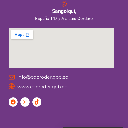
Sangolquí,
España 147 y Av. Luis Cordero
info@coproder.gob.ec
www.coproder.gob.ec
F
I
T
a
n
i
c
s
k
e
t
t
b
a
o
o
g
k