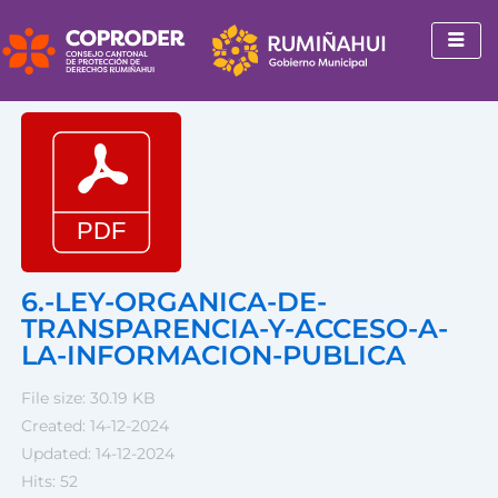
Ir
al
contenido
6.-LEY-ORGANICA-DE-
TRANSPARENCIA-Y-ACCESO-A-
LA-INFORMACION-PUBLICA
File size: 30.19 KB
Created: 14-12-2024
Updated: 14-12-2024
Hits: 52