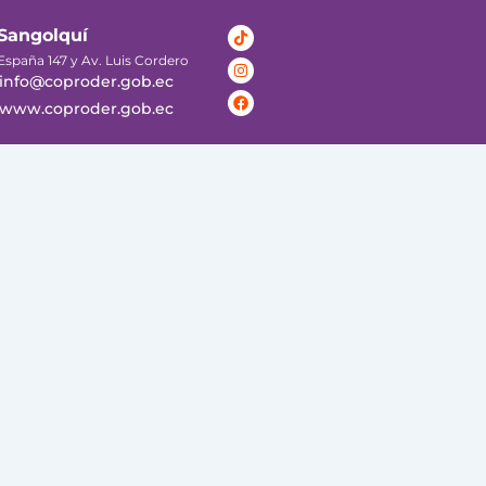
Tiktok
Instagram
Facebook
Sangolquí
España 147 y Av. Luis Cordero
info@coproder.gob.ec
www.coproder.gob.ec