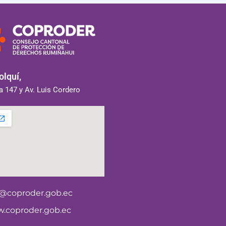
lquí,
 147 y Av. Luis Cordero
o@coproder.gob.ec
.coproder.gob.ec