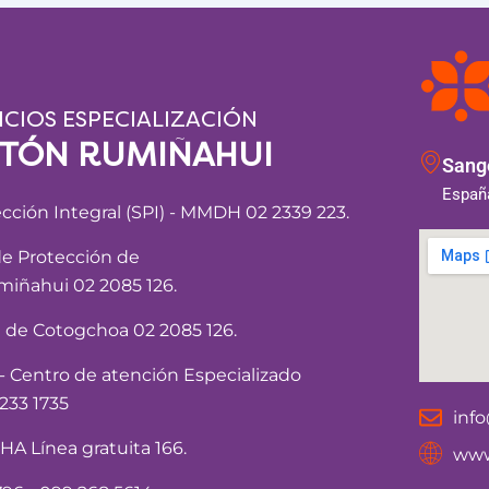
ICIOS ESPECIALIZACIÓN
NTÓN RUMIÑAHUI
Sango
España
ección Integral (SPI) - MMDH 02 2339 223.
de Protección de
iñahui 02 2085 126.
a de Cotogchoa 02 2085 126.
Centro de atención Especializado
233 1735
inf
 Línea gratuita 166.
www