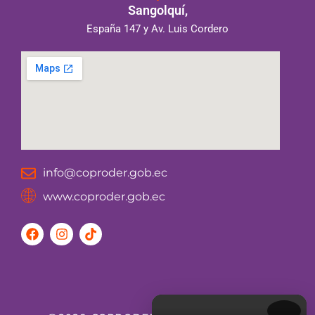
Sangolquí,
España 147 y Av. Luis Cordero
info@coproder.gob.ec
www.coproder.gob.ec
F
I
T
a
n
i
c
s
k
e
t
t
b
a
o
o
g
k
o
r