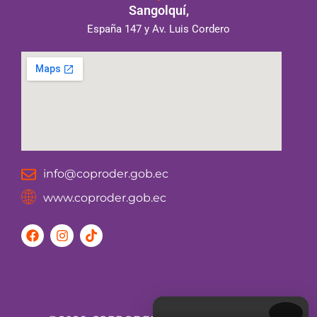
Sangolquí,
España 147 y Av. Luis Cordero
info@coproder.gob.ec
www.coproder.gob.ec
F
I
T
a
n
i
c
s
k
e
t
t
b
a
o
o
g
k
o
r