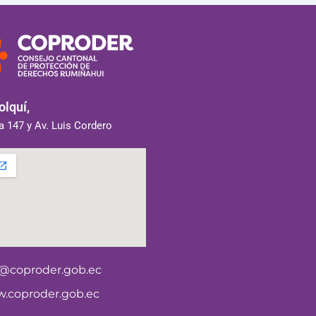
lquí,
 147 y Av. Luis Cordero
o@coproder.gob.ec
.coproder.gob.ec