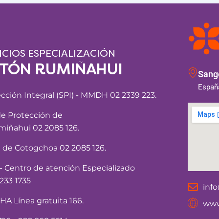
ICIOS ESPECIALIZACIÓN
NTÓN RUMIÑAHUI
Sango
España
ección Integral (SPI) - MMDH 02 2339 223.
de Protección de
iñahui 02 2085 126.
a de Cotogchoa 02 2085 126.
Centro de atención Especializado
233 1735
inf
 Línea gratuita 166.
www