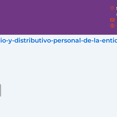
rio-y-distributivo-personal-de-la-ent