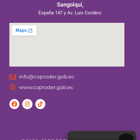
Sangolquí,
España 147 y Av. Luis Cordero
info@coproder.gob.ec
www.coproder.gob.ec
F
I
T
a
n
i
c
s
k
e
t
t
b
a
o
o
g
k
o
r