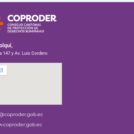
lquí,
 147 y Av. Luis Cordero
o@coproder.gob.ec
.coproder.gob.ec