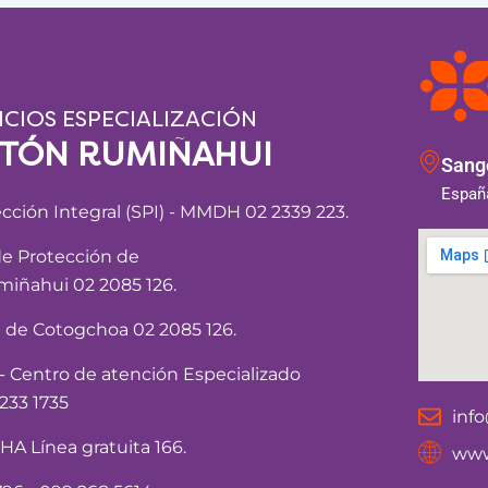
ICIOS ESPECIALIZACIÓN
NTÓN RUMIÑAHUI
Sango
España
ección Integral (SPI) - MMDH 02 2339 223.
de Protección de
iñahui 02 2085 126.
a de Cotogchoa 02 2085 126.
Centro de atención Especializado
233 1735
inf
 Línea gratuita 166.
www