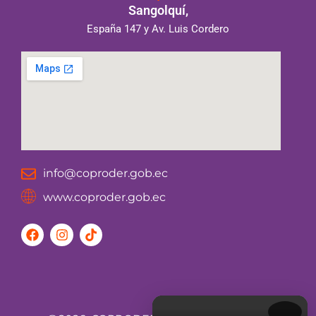
Sangolquí,
España 147 y Av. Luis Cordero
info@coproder.gob.ec
www.coproder.gob.ec
F
I
T
a
n
i
c
s
k
e
t
t
b
a
o
o
g
k
o
r