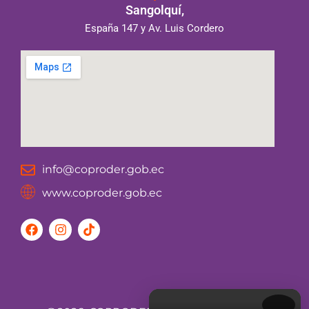
Sangolquí,
España 147 y Av. Luis Cordero
info@coproder.gob.ec
www.coproder.gob.ec
F
I
T
a
n
i
c
s
k
e
t
t
b
a
o
o
g
k
o
r