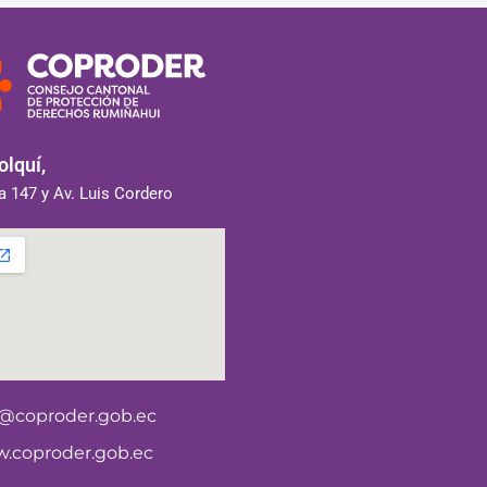
lquí,
 147 y Av. Luis Cordero
o@coproder.gob.ec
.coproder.gob.ec