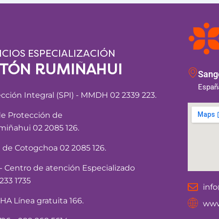
ICIOS ESPECIALIZACIÓN
NTÓN RUMIÑAHUI
Sango
España
ección Integral (SPI) - MMDH 02 2339 223.
de Protección de
iñahui 02 2085 126.
a de Cotogchoa 02 2085 126.
Centro de atención Especializado
233 1735
inf
 Línea gratuita 166.
www