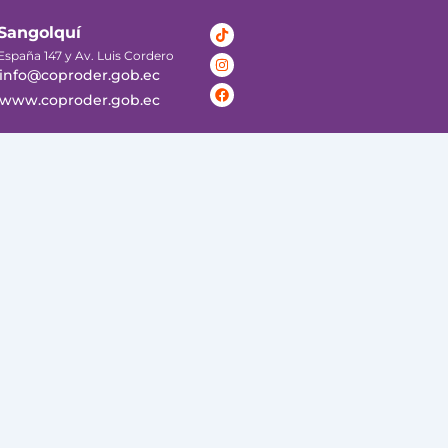
Tiktok
Instagram
Facebook
Sangolquí
España 147 y Av. Luis Cordero
info@coproder.gob.ec
www.coproder.gob.ec