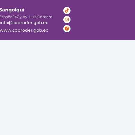
Tiktok
Instagram
Facebook
Sangolquí
España 147 y Av. Luis Cordero
info@coproder.gob.ec
www.coproder.gob.ec