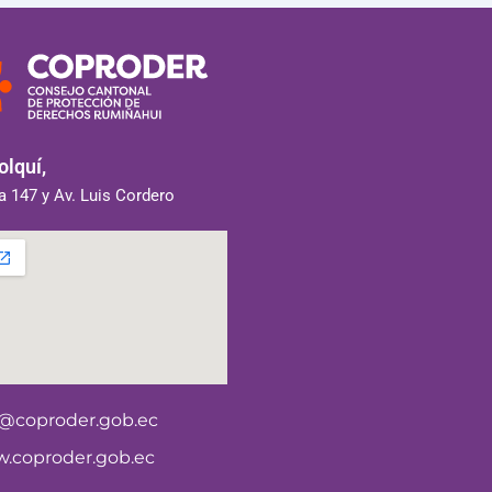
lquí,
 147 y Av. Luis Cordero
o@coproder.gob.ec
.coproder.gob.ec