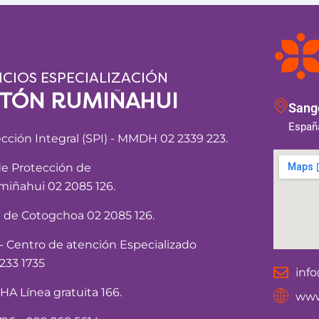
ICIOS ESPECIALIZACIÓN
NTÓN RUMIÑAHUI
Sango
España
ección Integral (SPI) - MMDH 02 2339 223.
de Protección de
iñahui 02 2085 126.
a de Cotogchoa 02 2085 126.
Centro de atención Especializado
233 1735
inf
 Línea gratuita 166.
www